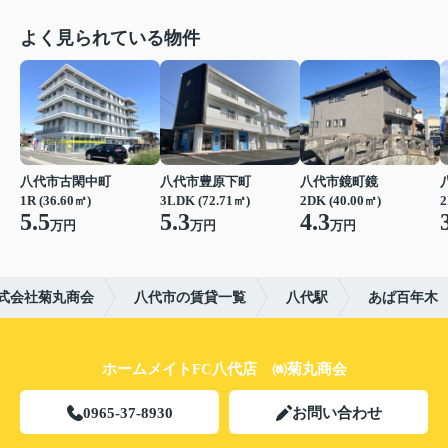
よく見られている物件
八代市古閑中町
八代市豊原下町
八代市鏡町鏡
1R (36.60㎡)
3LDK (72.71㎡)
2DK (40.00㎡)
2
5.5
5.3
4.3
万円
万円
万円
式会社菊丸商会
八代市の賃貸一覧
八代駅
あぱ百年木
ホームメイトFC八代店 ㈱菊丸商会
0965-37-8930
お問い合わせ