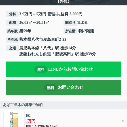
【外観】
3.9万円～5万円 管理/共益費 3,000円
賃料
36.02㎡～50.51㎡
1LDK
面積
間取り
築59年
1階/2階建
築年数
所在階
熊本県
八代市
麦島東町
2-22
所在地
鹿児島本線
「
八代
」駅 徒歩14分
交通
肥薩おれんじ鉄道
「
肥後高田
」駅 徒歩39分
LINEからお問い合わせ
無料
お問い合わせ
無料
あぱ百年木の募集中物件
102
5万円
1階 / 15.27坪(50.51㎡)