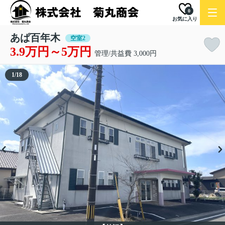
0
お気に入り
あぱ百年木
空室2
3.9万円～5万円
管理/共益費 3,000円
1
/
18