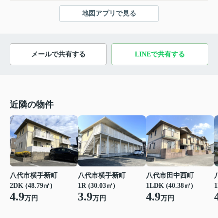
地図アプリで見る
メールで共有する
LINEで共有する
近隣の物件
八代市横手新町
八代市横手新町
八代市田中西町
2DK (48.79㎡)
1R (30.03㎡)
1LDK (40.38㎡)
1
4.9
3.9
4.9
万円
万円
万円