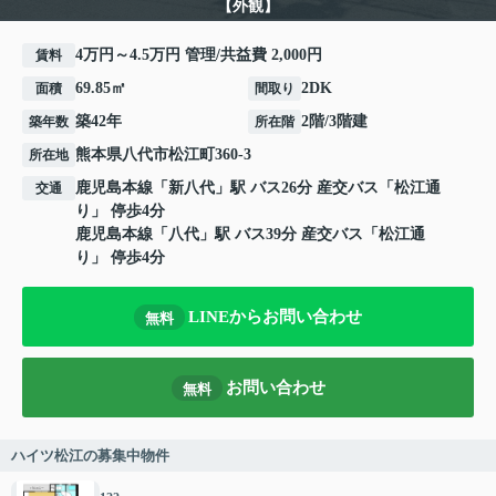
【外観】
4万円～4.5万円 管理/共益費 2,000円
賃料
69.85㎡
2DK
面積
間取り
築42年
2階/3階建
築年数
所在階
熊本県
八代市
松江町
360-3
所在地
鹿児島本線
「
新八代
」駅 バス26分 産交バス「松江通
交通
り」 停歩4分
鹿児島本線
「
八代
」駅 バス39分 産交バス「松江通
り」 停歩4分
LINEからお問い合わせ
無料
お問い合わせ
無料
ハイツ松江の募集中物件