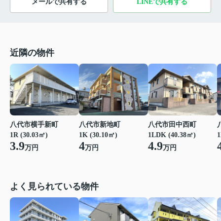
メールで共有する
LINEで共有する
近隣の物件
八代市横手新町
八代市新地町
八代市田中西町
1
1R (30.03㎡)
1K (30.10㎡)
1LDK (40.38㎡)
3.9
4
4.9
万円
万円
万円
よく見られている物件