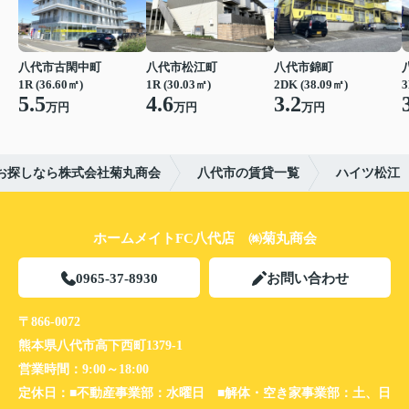
八代市古閑中町
八代市松江町
八代市錦町
1R (36.60㎡)
1R (30.03㎡)
2DK (38.09㎡)
3
5.5
4.6
3.2
万円
万円
万円
お探しなら株式会社菊丸商会
八代市の賃貸一覧
ハイツ松江
ホームメイトFC八代店 ㈱菊丸商会
0965-37-8930
お問い合わせ
〒866-0072
熊本県八代市高下西町1379-1
営業時間：
9:00～18:00
定休日：
■不動産事業部：水曜日 ■解体・空き家事業部：土、日