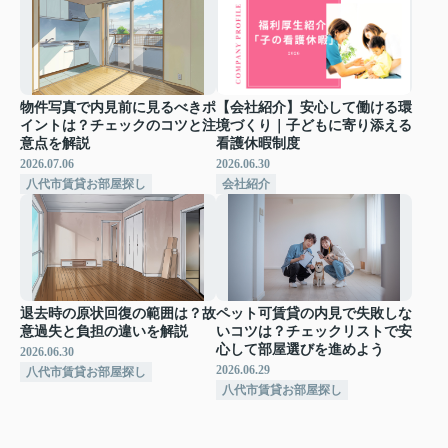
物件写真で内見前に見るべきポ
【会社紹介】安心して働ける環
イントは？チェックのコツと注
境づくり｜子どもに寄り添える
意点を解説
看護休暇制度
2026.07.06
2026.06.30
八代市賃貸お部屋探し
会社紹介
退去時の原状回復の範囲は？故
ペット可賃貸の内見で失敗しな
意過失と負担の違いを解説
いコツは？チェックリストで安
心して部屋選びを進めよう
2026.06.30
2026.06.29
八代市賃貸お部屋探し
八代市賃貸お部屋探し