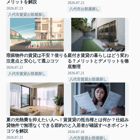
メリットを解説
2026.07.22
2026.07.23
八代市お部屋探し
八代市賃貸お部屋探し
瑕疵物件の賃貸は不安？借りる
庭付き賃貸の暮らしはどう変わ
注意点と安心して選ぶコツ
る？メリットとデメリットを徹
底整理
2026.07.22
2026.07.21
八代市賃貸お部屋探し
八代市賃貸お部屋探し
夏の光熱費を抑えたい人へ！賃
賃貸の抵当権とは何か？仕組み
貸物件で無理なくできる節約の
と入居者が確認すべきポイント
コツを解説
2026.07.16
2026.07.21
八代市賃貸お部屋探し