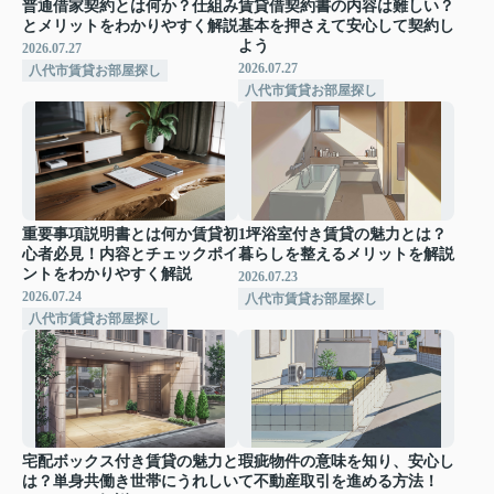
普通借家契約とは何か？仕組み
賃貸借契約書の内容は難しい？
とメリットをわかりやすく解説
基本を押さえて安心して契約し
よう
2026.07.27
2026.07.27
八代市賃貸お部屋探し
八代市賃貸お部屋探し
重要事項説明書とは何か賃貸初
1坪浴室付き賃貸の魅力とは？
心者必見！内容とチェックポイ
暮らしを整えるメリットを解説
ントをわかりやすく解説
2026.07.23
2026.07.24
八代市賃貸お部屋探し
八代市賃貸お部屋探し
宅配ボックス付き賃貸の魅力と
瑕疵物件の意味を知り、安心し
は？単身共働き世帯にうれしい
て不動産取引を進める方法！