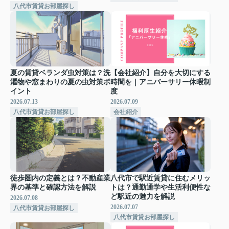
八代市賃貸お部屋探し
夏の賃貸ベランダ虫対策は？洗
【会社紹介】自分を大切にする
濯物や窓まわりの夏の虫対策ポ
時間を｜アニバーサリー休暇制
イント
度
2026.07.13
2026.07.09
八代市賃貸お部屋探し
会社紹介
徒歩圏内の定義とは？不動産業
八代市で駅近賃貸に住むメリッ
界の基準と確認方法を解説
トは？通勤通学や生活利便性な
ど駅近の魅力を解説
2026.07.08
2026.07.07
八代市賃貸お部屋探し
八代市賃貸お部屋探し