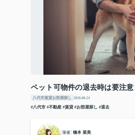
ペット可物件の退去時は要注意
八代市賃貸お部屋探し
2026.06.24
#八代市
#不動産
#賃貸
#お部屋探し
#退去
筆者
橋本 菜美