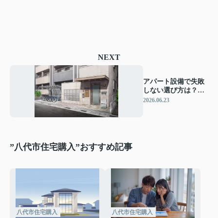
NEXT
アパート設備で失敗
しない選び方は？一
人暮らしにおすすめ
2026.06.23
のポイントを解説
”八代市住宅購入”おすすめ記事
八代市住宅購入
八代市住宅購入