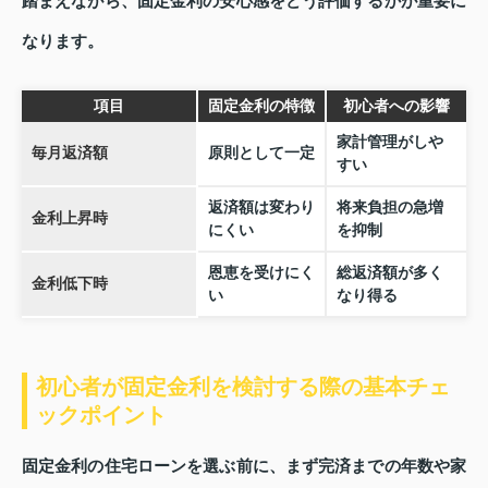
踏まえながら、固定金利の安心感をどう評価するかが重要に
なります。
項目
固定金利の特徴
初心者への影響
家計管理がしや
毎月返済額
原則として一定
すい
返済額は変わり
将来負担の急増
金利上昇時
にくい
を抑制
恩恵を受けにく
総返済額が多く
金利低下時
い
なり得る
初心者が固定金利を検討する際の基本チェ
ックポイント
固定金利の住宅ローンを選ぶ前に、まず完済までの年数や家