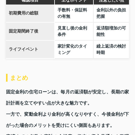
確認項目
主なポイント
注意したい点
手数料・保証料
金利以外の負担
初期費用の総額
の有無
把握
見直し後の金利
返済額増加の可
固定期間終了後
条件
能性
家計変化のタイ
繰上返済の検討
ライフイベント
ミング
時期
まとめ
固定金利の住宅ローンは、毎月の返済額が安定し、長期の家
計計画を立てやすい点が大きな魅力です。
一方で、変動金利より金利が高くなりやすく、今後金利が下
がった場合のメリットを受けにくい側面もあります。