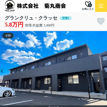
0
お気に入り
グランクリュ・クラッセ
空室1
5.8万円
管理/共益費 3,000円
1
/
19