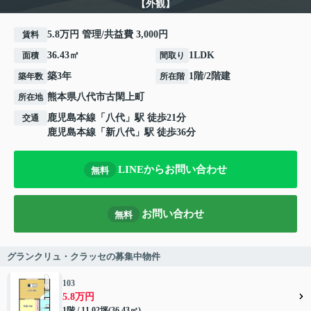
【外観】
5.8万円 管理/共益費 3,000円
賃料
36.43㎡
1LDK
面積
間取り
築3年
1階/2階建
築年数
所在階
熊本県
八代市
古閑上町
所在地
鹿児島本線
「
八代
」駅 徒歩21分
交通
鹿児島本線
「
新八代
」駅 徒歩36分
LINEからお問い合わせ
無料
お問い合わせ
無料
グランクリュ・クラッセの募集中物件
103
5.8万円
1階 / 11.02坪(36.43㎡)