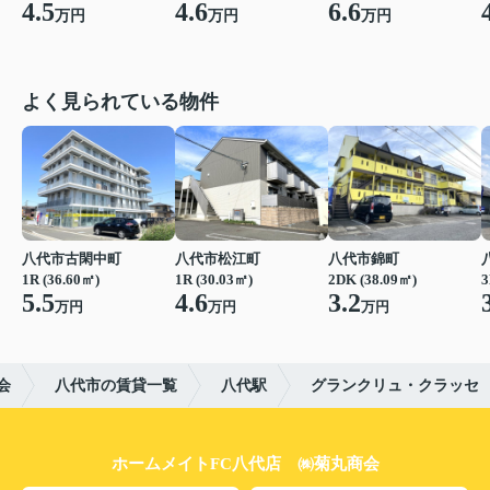
4.6
4.5
6.6
万円
万円
万円
よく見られている物件
八代市古閑中町
八代市松江町
八代市錦町
1R (36.60㎡)
1R (30.03㎡)
2DK (38.09㎡)
3
5.5
4.6
3.2
万円
万円
万円
会
八代市の賃貸一覧
八代駅
グランクリュ・クラッセ
ホームメイトFC八代店 ㈱菊丸商会