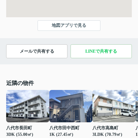
地図アプリで見る
メールで共有する
LINEで共有する
近隣の物件
八代市田中西町
八代市長田町
八代市高島町
1K (27.45㎡)
3DK (55.00㎡)
3LDK (70.79㎡)
1