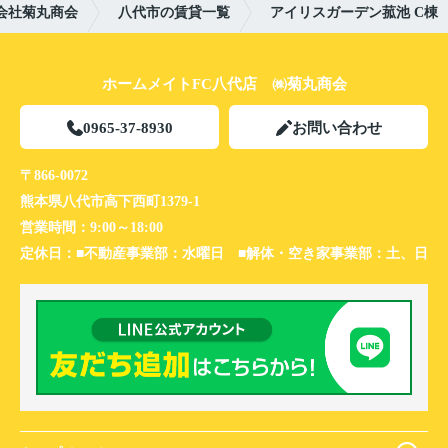
会社菊丸商会
八代市の賃貸一覧
アイリスガーデン菰池 C棟
ホームメイトFC八代店 ㈱菊丸商会
0965-37-8930
お問い合わせ
〒866-0072
熊本県八代市高下西町1379-1
営業時間：
9:00～18:00
定休日：
■不動産事業部：水曜日 ■解体・空き家事業部：土、日