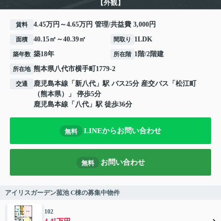
【外観】
4.45万円～4.65万円 管理/共益費 3,000円
賃料
40.15㎡～40.39㎡
1LDK
面積
間取り
築18年
1階/2階建
築年数
所在階
熊本県
八代市
横手町
1779-2
所在地
鹿児島本線
「
新八代
」駅 バス25分 産交バス「松江町
交通
（熊本県）」 停歩5分
鹿児島本線
「
八代
」駅 徒歩36分
LINEからお問い合わせ
無料
お問い合わせ
無料
アイリスガーデン菰池 C棟の募集中物件
102