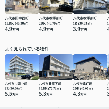
八代市田中西町
八代市横手新町
八代市横手新町
1LDK (40.38㎡)
2DK (48.79㎡)
1R (30.03㎡)
1
4.9
4.9
3.9
万円
万円
万円
よく見られている物件
八代市古閑中町
八代市豊原下町
八代市鏡町鏡
1R (36.60㎡)
3LDK (72.71㎡)
2DK (40.00㎡)
2
5.5
5.3
4.3
万円
万円
万円