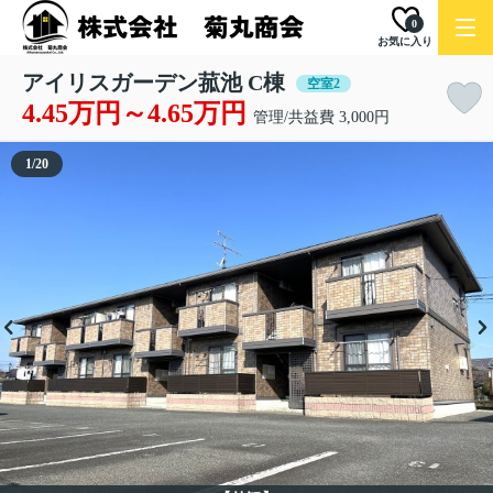
0
お気に入り
アイリスガーデン菰池 C棟
空室2
4.45万円～4.65万円
管理/共益費 3,000円
1
/
20