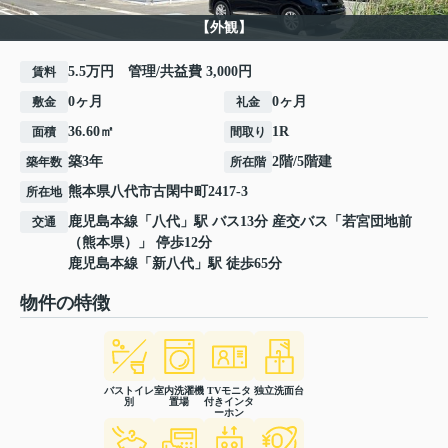
【外観】
5.5万円 管理/共益費 3,000円
賃料
0ヶ月
0ヶ月
敷金
礼金
36.60㎡
1R
面積
間取り
築3年
2階/5階建
築年数
所在階
熊本県
八代市
古閑中町
2417-3
所在地
鹿児島本線
「
八代
」駅 バス13分 産交バス「若宮団地前
交通
（熊本県）」 停歩12分
鹿児島本線
「
新八代
」駅 徒歩65分
物件の特徴
バストイレ
室内洗濯機
TVモニタ
独立洗面台
別
置場
付きインタ
ーホン