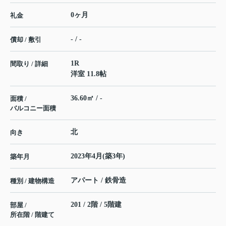
0ヶ月
礼金
- / -
償却 / 敷引
1R
間取り / 詳細
洋室 11.8帖
36.60㎡ / -
面積 /
バルコニー面積
北
向き
2023年4月(築3年)
築年月
アパート / 鉄骨造
種別 / 建物構造
201 / 2階 / 5階建
部屋 /
所在階 / 階建て