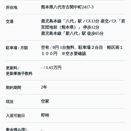
熊本県
八代市
古閑中町
2417-3
所在地
鹿児島本線
「
八代
」駅 バス13分 産交バス「若
交通
宮団地前（熊本県）」 停歩12分
鹿児島本線
「
新八代
」駅 徒歩65分
空有 / 0円 1台無料、駐車場２台目 軽区画１
駐車場 / 月額
１００円 ※空き要確認
- / 1.65万円
更新料 /
更新事務手数料
2年
契約期間
空家
現況
即時
入居可能日
-
敷金積み増し