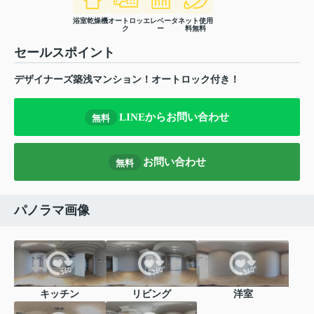
浴室乾燥機
オートロッ
エレベータ
ネット使用
ク
ー
料無料
セールスポイント
デザイナーズ築浅マンション！オートロック付き！
LINEからお問い合わせ
無料
お問い合わせ
無料
パノラマ画像
キッチン
リビング
洋室