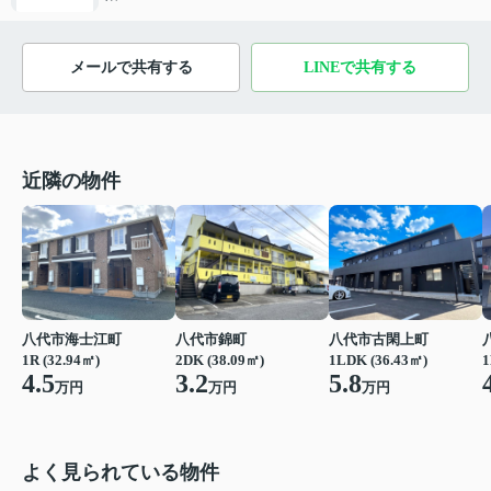
メールで共有する
LINEで共有する
近隣の物件
八代市古閑上町
八代市海士江町
八代市錦町
1LDK (36.43㎡)
1
1R (32.94㎡)
2DK (38.09㎡)
5.8
4.5
3.2
万円
万円
万円
よく見られている物件